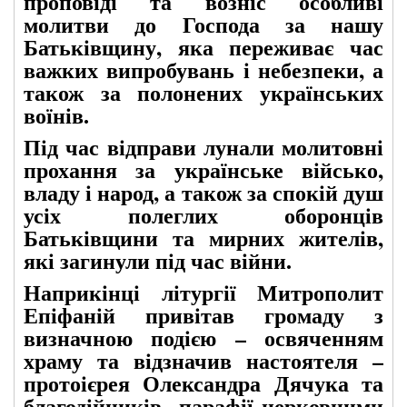
проповіді та возніс особливі
молитви до Господа за нашу
Батьківщину, яка переживає час
важких випробувань і небезпеки, а
також за полонених українських
воїнів.
Під час відправи лунали молитовні
прохання за українське військо,
владу і народ, а також за спокій душ
усіх полеглих оборонців
Батьківщини та мирних жителів,
які загинули під час війни.
Наприкінці літургії Митрополит
Епіфаній привітав громаду з
визначною подією – освяченням
храму та відзначив настоятеля –
протоієрея Олександра Дячука та
благодійників парафії церковними