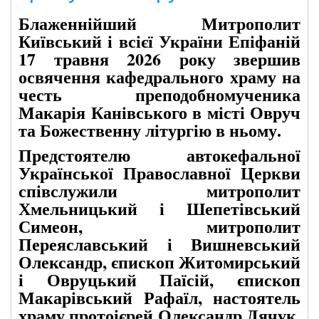
Блаженнійший Митрополит
Київський і всієї України Епіфаній
17 травня 2026 року звершив
освячення кафедрального храму на
честь преподобномученика
Макарія Канівського в місті Овруч
та Божественну літургію в ньому.
Предстоятелю автокефальної
Української Православної Церкви
співслужили митрополит
Хмельницький і Шепетівський
Симеон, митрополит
Переяславський і Вишневський
Олександр, єпископ Житомирський
і Овруцький Паїсій, єпископ
Макарівський Рафаїл, настоятель
храму протоієрей Олександр Дячук,