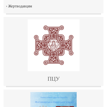
›
Жертводавцям
ПЦУ