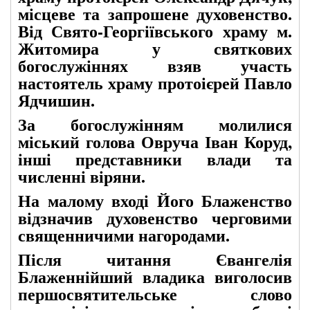
місцеве та запрошене духовенство.
Від Свято-Георгіївського храму м.
Житомира у святкових
богослужіннях взяв участь
настоятель храму протоієрей Павло
Ядчишин.
За богослужінням молилися
міський голова Овруча Іван Коруд,
інші представники влади та
численні віряни.
На малому вході Його Блаженство
відзначив духовенство черговими
священничими нагородами.
Після читання Євангелія
Блаженнійший владика виголосив
першосвятительське слово