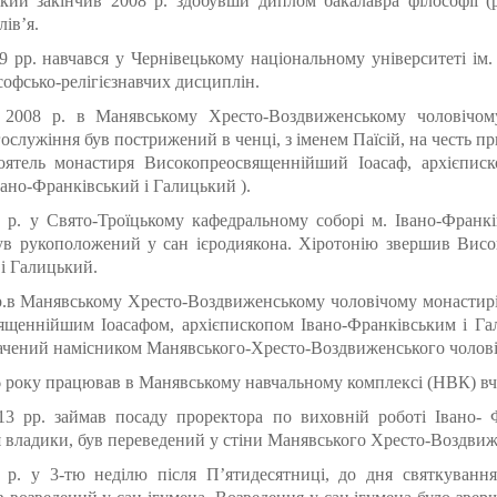
який закінчив 2008 р. здобувши диплом бакалавра філософії (
лів’я.
9 рр. навчався у Чернівецькому національному університеті ім
софсько-релігієзнавчих дисциплін.
 2008 р. в Манявському Хресто-Воздвиженському чоловічому 
ослужіння був пострижений в ченці, з іменем Паїсій, на честь пр
оятель монастиря Високопреосвященнійший Іоасаф, архієписк
ано-Франківський і Галицький ).
 р. у Свято-Троїцькому кафедральному соборі м. Івано-Франкі
ув рукоположений у сан ієродиякона. Хіротонію звершив Висо
і Галицький.
р.в Манявському Хресто-Воздвиженському чоловічому монастирі
щеннійшим Іоасафом, архієпископом Івано-Франківським і Гал
ачений намісником Манявського-Хресто-Воздвиженського чолові
6 року працював в Манявському навчальному комплексі (НВК) вч
3 рр. займав посаду проректора по виховній роботі Івано- Ф
 владики, був переведений у стіни Манявського Хресто-Воздвиж
 р. у 3-тю неділю після П’ятидесятниці, до дня святкуванн