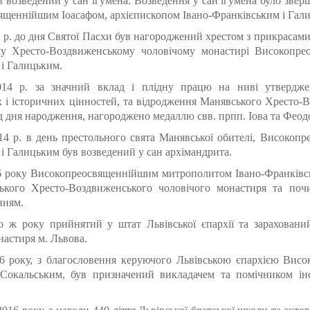
в возведений у сан ігумена. Возведення у сан ігумена було зве
щеннійшим Іоасафом, архієпископом Івано-Франківським і Гал
3 р. до дня Святої Пасхи був нагороджений хрестом з прикрасам
у Хресто-Воздвиженському чоловічому монастирі Високопре
і Галицьким.
14 р. за значний вклад і плідну працю на ниві утверджен
 і історичних цінностей, та відродження Манявського Хресто-В
від дня народження, нагороджено медаллю свв. прпп. Іова та Феод
14 р. в день престольного свята Манявської обителі, Високоп
і Галицьким був возведений у сан архімандрита.
6 року Високопреосвященнійшим митрополитом Івано-Франківсь
ського Хресто-Воздвиженського чоловічого монастиря та почи
нням.
о ж року прийнятий у штат Львівської єпархії та зарахований
настиря м. Львова.
16 року, з благословення керуючого Львівською єпархією Ви
 Сокальським, був призначений викладачем та помічником інс