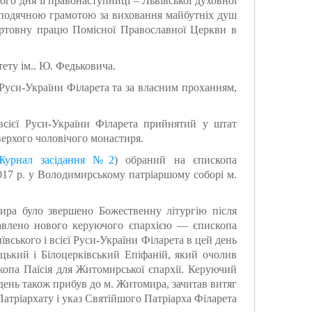
вого дня її правонаступниці – Львівської духовної
подячною грамотою за виховання майбутніх душ
жертовну працю Помісної Православної Церкви в
ету ім.. Ю. Федьковича.
 Руси-України Філарета та за власним проханням,
всієї Руси-України Філарета прийнятий у штат
верхого чоловічого монастиря.
Журнал засідання №2
) обраний на єпископа
17 р. у Володимирському патріаршому соборі м.
ира було звершено Божественну літургію після
тавлено нового керуючого єпархією — єпископа
вського і всієї Руси-України Філарета в цей день
ький і Білоцерківський Епіфаній, який очолив
копа Паїсія для Житомирської єпархії. Керуючий
день також прибув до м. Житомира, зачитав витяг
тріархату і указ Святійшого Патріарха Філарета