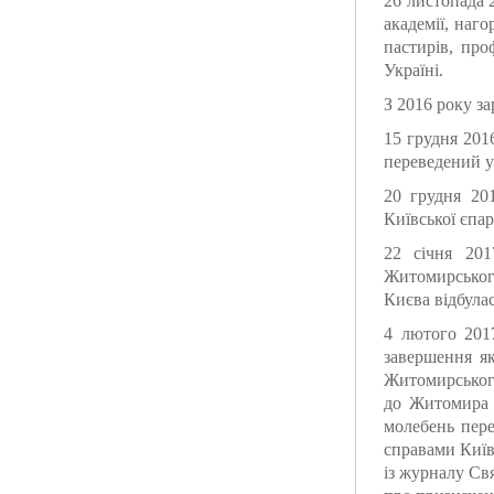
26 листопада 2
академії, на
пастирів, про
Україні.
З 2016 року з
15 грудня 201
переведений у 
20 грудня 20
Київської єпа
22 січня 20
Житомирського
Києва відбулас
4 лютого 201
завершення я
Житомирського
до Житомира 
молебень пере
справами Київ
із журналу Св