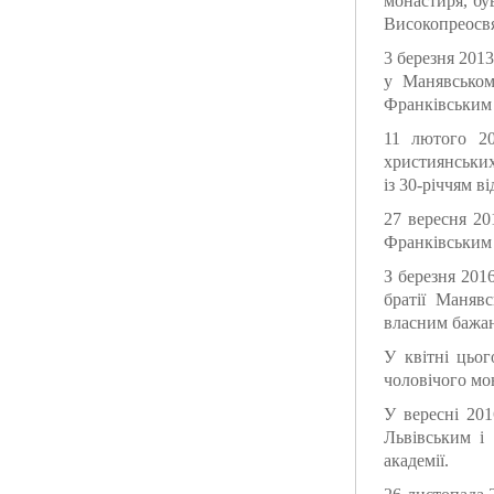
монастиря, бу
Високопреосвя
3 березня 201
у Манявськом
Франківським 
11 лютого 20
християнських
із 30-річчям 
27 вересня 20
Франківським 
З березня 201
братії Маняв
власним бажа
У квітні цьог
чоловічого мо
У вересні 20
Львівським і
академії.