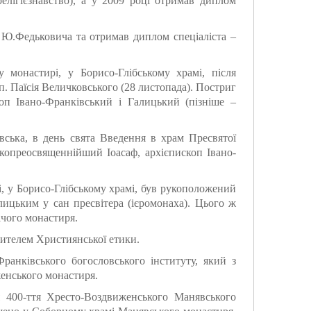
релігієзнавство), а у 2009 році отримав диплом
. Ю.Федьковича та отримав диплом спеціаліста –
монастирі, у Борисо-Глібському храмі, після
п. Паїсія Величковського (28 листопада). Постриг
оп Івано-Франківський і Галицький (пізніше –
вська, в день свята Введення в храм Пресвятої
копреосвященнійший Іоасаф, архієпископ Івано-
, у Борисо-Глібському храмі, був рукоположений
ицьким у сан пресвітера (ієромонаха). Цього ж
чого монастиря.
ителем Християнської етики.
ранківського богословського інституту, який з
енського монастиря.
я 400-ття Хресто-Воздвиженського Манявського