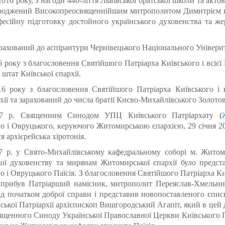
016 року, з нагоди 440-ліття Львівської братської школи та акто
городжений Високопреосвященнійшим митрополитом Димитрієм 
фесійну підготовку достойного українського духовенства та 
арахований до аспірантури Чернівецького Національного Універит
6 року з благословення Святійшого Патріарха Київського і всієї
штат Київської єпархії.
16 року з благословення Святійшого Патріарха Київського і 
рхії та зарахований до числа братії Києво-Михайлівського Золото
17 р. Священним Синодом УПЦ Київського Патріархату (
 і Овруцького, керуючого Житомирською єпархією, 29 січня 20
я архієрейська хіротонія.
7 р. у Свято-Михайлівському кафедральному соборі м. Житом
кої духовенству та мирянам Житомирської єпархії було предс
 і Овруцького Паїсія. З благословення Святійшого Патріарха Киї
прибув Патріарший намісник, митрополит Переяслав-Хмельниц
д початком доброї справи і представив новопоставленого єпис
ської Патріархії архієпископ Вишгородський Агапіт, який в цей 
ященного Синоду Української Православної Церкви Київського Па