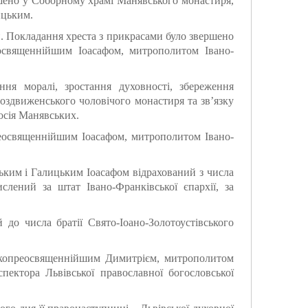
ршено у Соборному храмі Манявського монастиря,
ицьким.
и. Покладання хреста з прикрасами було звершено
освященнійшим Іоасафом, митрополитом Івано-
ня моралі, зростання духовності, збереження
оздвиженського чоловічого монастиря та зв’язку
осія Манявських.
реосвященнійшим Іоасафом, митрополитом Івано-
ким і Галицьким Іоасафом відрахований з числа
слений за штат Івано-Франківської єпархії, за
 до числа братії Свято-Іоано-Золотоустівського
сокопреосвященнійшим Димитрієм, митрополитом
пектора Львівської православної богословської