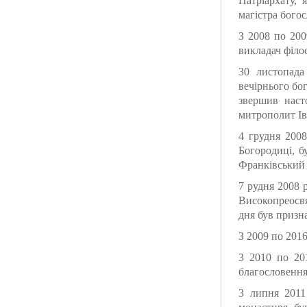
Патріархату, 
магістра богос
З 2008 по 200
викладач філо
30 листопада
вечірнього бог
звершив наст
митрополит Ів
4 грудня 2008
Богородиці, б
Франківський 
7 рудня 2008 
Високопреосвя
дня був призн
З 2009 по 201
3 2010 по 201
благословення
3 липня 2011