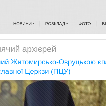
НОВИНИ
РОЗКЛАД
ФОТО
В
ячий архієрей
ий Житомирсько-Овруцькою єпа
лавної Церкви (ПЦУ)