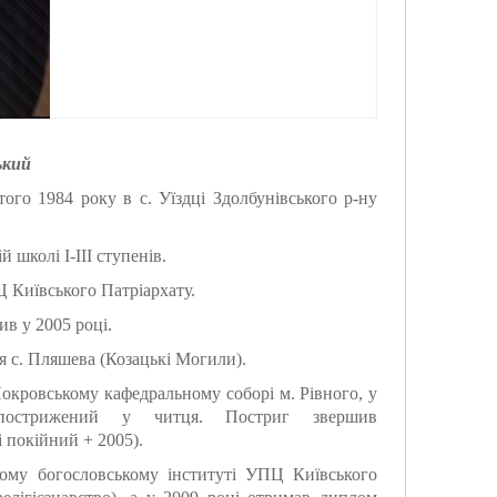
ький
го 1984 року в с. Уїздці Здолбунівського р-ну
 школі І-ІІІ ступенів.
Ц Київського Патріархату.
ив у 2005 році.
я с. Пляшева (Козацькі Могили).
 Покровському кафедральному соборі м. Рівного, у
 пострижений у читця. Постриг звершив
 покійний + 2005).
кому богословському інституті УПЦ Київського