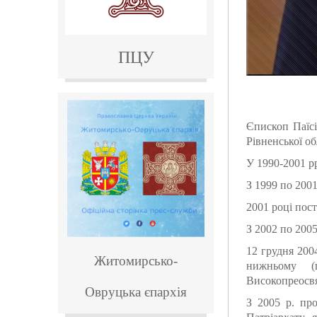
ПЦУ
Єпископ Паїсі
Рівненської об
У 1990-2001 рр
З 1999 по 200
2001 році пост
З 2002 по 200
12 грудня 200
Житомирсько-
нижньому (
Високопреосвя
Овруцька
єпархія
З 2005 р. пр