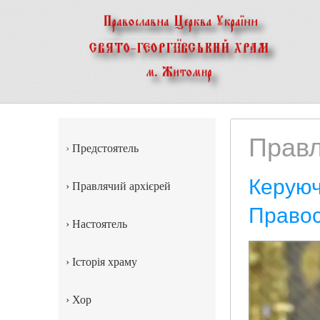
Правл
›
Предстоятель
Керуюч
›
Правлячий архієрей
Правос
›
Настоятель
›
Історія храму
›
Хор