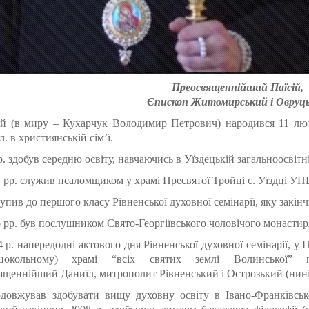
Преосвященнійший Паїсій,
Єпископ Житомирський і Овруц
й (в миру – Кухарчук Володимир Петрович) народився 11 люто
л. в християнській сім’ї.
. здобув середню освіту, навчаючись в Уїздецькій загальноосвітній
1 рр. служив псаломщиком у храмі Пресвятої Тройці с. Уїздці УП
упив до першого класу Рівненської духовної семінарії, яку закінч
5 рр. був послушником Свято-Георгіївського чоловічого монастир
4 р. напередодні актового дня Рівненської духовної семінарії, у
цокольному) храмі “всіх святих землі Волинської”
щеннійший Даниїл, митрополит Рівненський і Острозький (нині
одовжував здобувати вищу духовну освіту в Івано-Франківсь