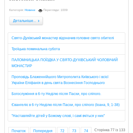
Категорія:
Новини
Перегляди: 1009
Детальніше...
Свято-Духівський монастир відзначив головне свято обителі
Троїцька поминальна субота
ПАЛОМНИЦЬКА ПОЇЗДКА У СВЯТО-ДУХІВСЬКИЙ ЧОЛОВІЧИЙ
МОНАСТИР
Проповідь Блаженнійшого Митрополита Київського і всієї
України Епіфанія в день свята Вознесіння Господнього
Богослужіння в 6-ту Неділю після Пасхи, про сліпого.
Євангеліє в 6-ту Неділю після Пасхи, про сліпого (Іоана, 9, 1-38)
"Наставляйте дітей у Божому слові, і самі вчіться у них"
Сторінка 77 із 133
Початок
Попередня
72
73
74