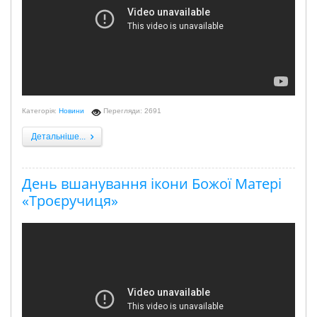
Категорія:
Новини
Перегляди: 2691
Детальніше...
День вшанування ікони Божої Матері
«Троєручиця»