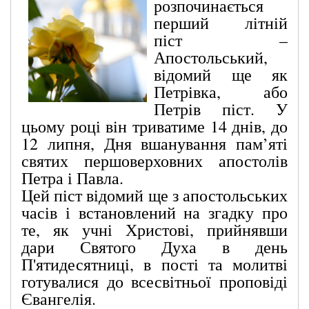
розпочинається
перший літній
піст –
Апостольський,
відомий ще як
Петрівка, або
Петрів піст. У
цьому році він триватиме 14 днів, до
12 липня, Дня вшанування пам’яті
святих першоверховних апостолів
Петра і Павла.
Цей піст відомий ще з апостольських
часів і встановлений на згадку про
те, як учні Христові, прийнявши
дари Святого Духа в день
П'ятидесятниці, в пості та молитві
готувалися до всесвітньої проповіді
Євангелія.