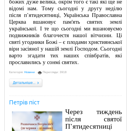
божих дуже велика, окрім того є такі які ще не
відомі нам. Тому сьогодні у другу неділю
після п’ятидесятниці, Українська Православна
Церква вшановує пам'ять святих землі
української. І те що сьогодні ми вшановуємо
подвижників благочестя нашої вітчизни. Ці
святі угодники Божі – є плодами християнської
віри засіяної у нашій землі Господом. Сьогодні
варто згадати тих наших співбратів, які
прославились у сонмі святих.
Категорія:
Новини
Перегляди: 3918
Детальніше...
Петрів піст
Через тиждень
після святої
П’ятидесятниці