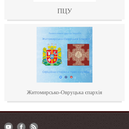
ПЦУ
Житомирсько-Овруцька
єпархія