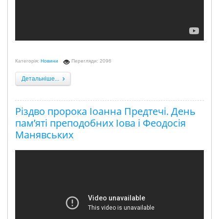
Категорія:
Новини
Перегляди: 2096
Детальніше...
Різдво пророка Іоанна Предтечі. День
пам’яті преподобних Іова і Феодосія
Манявських