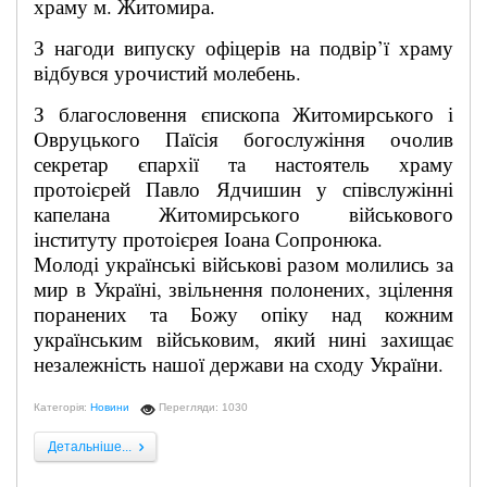
храму м. Житомира.
З нагоди випуску офіцерів на подвір’ї храму
відбувся урочистий молебень.
З благословення єпископа Житомирського і
Овруцького Паїсія богослужіння очолив
секретар єпархії та настоятель храму
протоієрей Павло Ядчишин у співслужінні
капелана Житомирського військового
інституту протоієрея Іоана Сопронюка.
Молоді українські військові разом молились за
мир в Україні, звільнення полонених, зцілення
поранених та Божу опіку над кожним
українським військовим, який нині захищає
незалежність нашої держави на сходу України.
Категорія:
Новини
Перегляди: 1030
Детальніше...