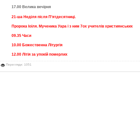
17.00 Велика вечірня
21-ша Неділя після П’ятдесятниці.
Пророка Іоїля.
Мученика Уара і з ним 7­ох учителів християнських
09.35
Часи
10.00
Божественна Літургія
12.00 Літія за упокій померлих
Перегляди: 1051