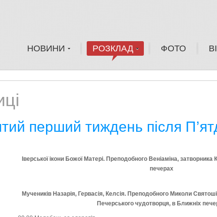
НОВИНИ
РОЗКЛАД
ФОТО
В
ці
тий перший тиждень після П’ят
Іверської ікони Божої Матері.
Пр
еподобного
Веніаміна, затворника 
печерах
Мучеників Назарія, Гервасія, Келсія.
Пр
е
подобного Миколи Святоші, 
Печерського чудотворця, в Ближніх пече