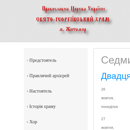
Седми
›
Предстоятель
Двадця
›
Правлячий архієрей
26
›
Настоятель
жовтня,
›
Історія храму
понеділок
27
›
Хор
жовтня,