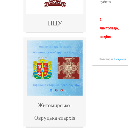
субота
1
ПЦУ
листопада,
неділя
Категорія:
Седмиці
Житомирсько-
Овруцька
єпархія