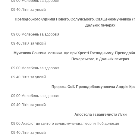
09.00 Молебень за здоров'я
09.40 Літія за упокій
Преподобного Єфимія Нового, Солунського. Священномученика Лук
Дальніх печерах
09.00 Молебень за здоров'я
09.40 Літія за упокій
Мученика Лонгина, сотника, що при Хресті Господньому. Преподобн
Печерського, в Дальніх печерах
09.00 Молебень за здоров'я
09.40 Літія за упокій
Пророка Осії. Преподобномученика Андрія Кр
09.00 Молебень за здоров'я
09.40 Літія за упокій
Апостола і євангелиста Луки
09.00 Акафіст до святого великомученика Георгія Побідоносця
09.40 Літія за упокій