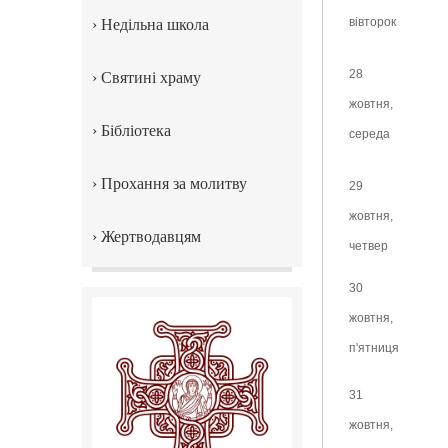
вівторок
›
Недільна школа
28
›
Святині храму
жовтня,
›
Бібліотека
середа
›
Прохання за молитву
29
жовтня,
›
Жертводавцям
четвер
30
жовтня,
п'ятниця
31
жовтня,