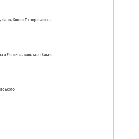
іана, Києво-Печерського, в
ого Лонгина, воротаря Києво­
итського