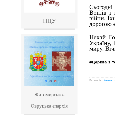
Сьогодні
Воїнів і 
війни. Їх
ПЦУ
дорогою є
Нехай Го
Україну,
миру. Віч
#Церква_з_т
Категорія:
Новини
Житомирсько-
Овруцька
єпархія