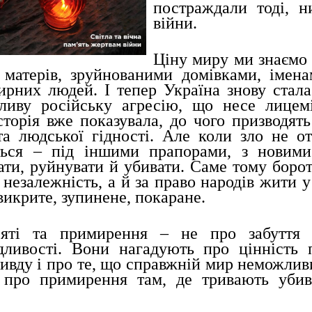
постраждали тоді, н
війни.
Ціну миру ми знаємо 
 матерів, зруйнованими домівками, імена
ирних людей. І тепер Україна знову стал
ливу російську агресію, що несе лицемір
сторія вже показувала, до чого призводять
та людської гідності. Але коли зло не от
ться – під іншими прапорами, з новими
ти, руйнувати й убивати. Саме тому борот
 незалежність, а й за право народів жити у с
викрите, зупинене, покаране.
’яті та примирення – не про забуття 
дливості. Вони нагадують про цінність пр
ивду і про те, що справжній мир неможлив
 про примирення там, де тривають убивс