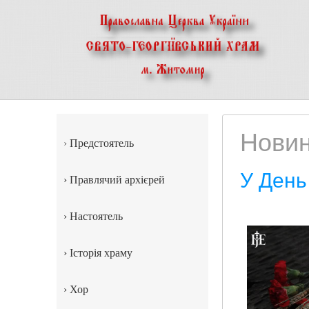
Нови
›
Предстоятель
У День
›
Правлячий архієрей
›
Настоятель
›
Історія храму
›
Хор