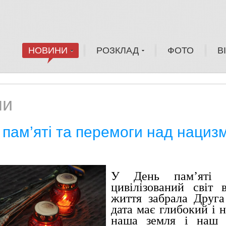
НОВИНИ
РОЗКЛАД
ФОТО
В
ни
 пам’яті та перемоги над нациз
У День пам’яті т
цивілізований світ 
життя забрала Друга 
дата має глибокий і 
наша земля і наш н