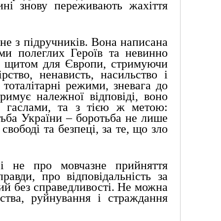
ині знову переживають жахіття 
не з підручників. Вона написана 
ми полеглих Героїв та невинно 
а щитом для Європи, стримуючи 
ство, ненависть, насильство і 
 тоталітарні режими, зневага до 
римує належної відповіді, воно 
 гаслами, та з тією ж метою: 
ьба України – боротьба не лише 
вободі та безпеці, за те, що зло 
і не про мовчазне прийняття 
авди, про відповідальність за 
ий без справедливості. Не можна 
тва, руйнування і страждання 