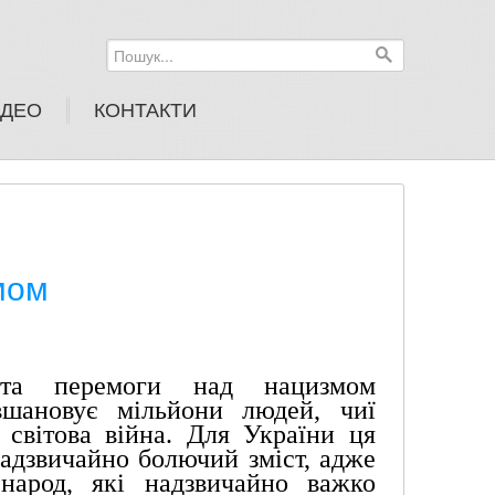
Пошук...
ІДЕО
КОНТАКТИ
мом
а перемоги над нацизмом 
вшановує мільйони людей, чиї 
світова війна. Для України ця 
надзвичайно болючий зміст, адже 
арод, які надзвичайно важко 