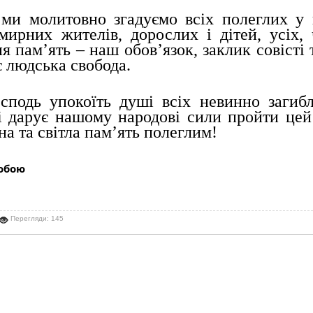
 ми молитовно згадуємо всіх полеглих у в
мирних жителів, дорослих і дітей, усіх, 
ня пам’ять – наш обов’язок, заклик совісті 
 людська свобода.
сподь упокоїть душі всіх невинно загибли
 і дарує нашому народові сили пройти цей
на та світла пам’ять полеглим! 
обою
Перегляди: 145