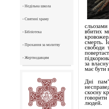
›
Недільна школа
›
Святині храму
сльозами
вбитих м
›
Бібліотека
кровожер
смерть. І
›
Прохання за молитву
свободи 
повертає
підкорюва
›
Жертводавцям
за власну
має бути 
Дні пам
несправе
скоєну кр
говорити
людей.